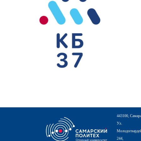
443100, Самар
Ул.
Молодогвардей
244,